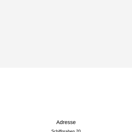
elektronisch erhoben und gespeichert werden. Meine Daten werden
dabei nur streng zweckgebunden zur Bearbeitung und
Beantwortung meiner Anfrage benutzt. Mit dem Absenden des
Kontaktformulars erkläre ich mich mit der Verarbeitung
einverstanden.
NACHRICHT SENDEN
=
1 + 1
Adresse
Schiffgraben 20