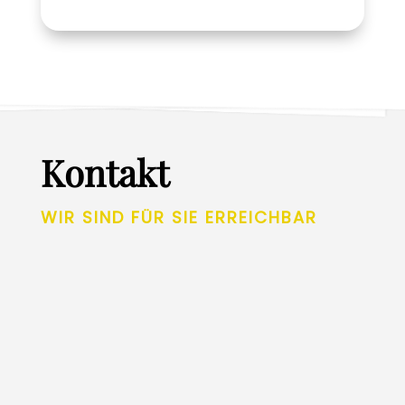
Kontakt
WIR SIND FÜR SIE ERREICHBAR
Unsere Telefonsprechzeiten sind von:
Montag 12:00 – 13:20 Uhr & Freitag 12:00 –
12:50 Uhr und wenn Sie a
ußerhalb der
Sprechzeiten die Kontaktaufnahme suchen,
können Sie sich über das Kontaktformular