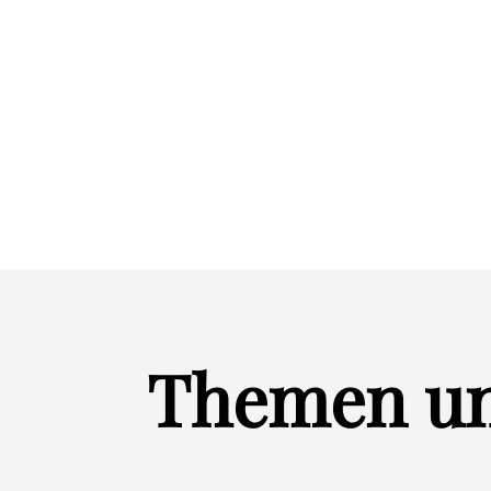
Sie unter Sorgen oder Grübelged
Sie Ihr Geburtserlebnis belastet
Sie Veränderungen in Partnerscha
Themen un