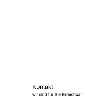
Gruppentherapie
max. 9 Teilnehmerinnen
freitags 09:00–10:30 Uhr
geleitet durch approbierte Psychothera
Kontakt
wir sind für Sie Erreichbar