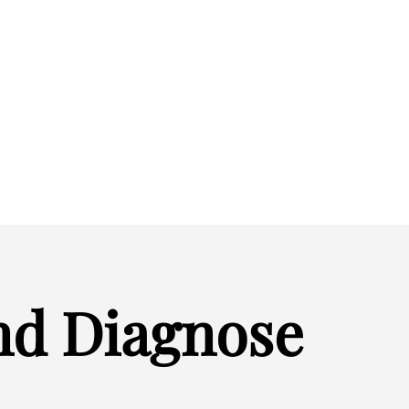
anken leiden
ft oder Familie verunsichern
d Diagnose