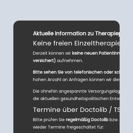
Aktuelle Information zu Therapieplätz
Keine freien Einzeltherapieplä
Derzeit können wir
keine neuen Patientinnen und 
versichert)
aufnehmen.
Bitte sehen Sie von telefonischen oder schriftli
hohen Anzahl an Anfragen können wir diese
nic
Die ohnehin angespannte Versorgungslage in d
die aktuellen gesundheitspolitischen Entwicklun
Termine über Doctolib / TSS
Bitte prüfen Sie
regelmäßig Doctolib
bzw. die
Te
wieder Termine freigeschaltet für: