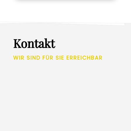
Kontakt
WIR SIND FÜR SIE ERREICHBAR
Unsere Telefonsprechzeiten sind von:
Montag 12:00 – 13:20 Uhr & Freitag 12:00 –
12:50 Uhr und wenn Sie a
ußerhalb der
Sprechzeiten die Kontaktaufnahme suchen,
können Sie sich über das Kontaktformular
oder per Email jederzeit an uns wenden.