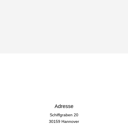
Kontaktformulars erkläre ich mich mit der Verarbeitung
einverstanden.
NACHRICHT SENDEN
=
5 + 15
Adresse
Schiffgraben 20
30159 Hannover